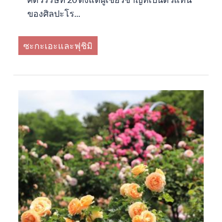
ของศิลปะโร...
ซะกะเอะและฟุชิมิ