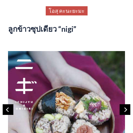
โอสุ คะนะยะมะ
ลูกข้าวซุปเดียว “nigi”