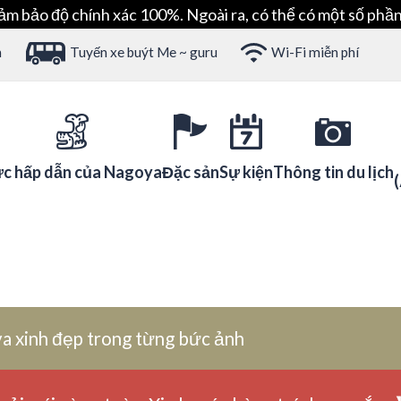
ảm bảo độ chính xác 100%. Ngoài ra, có thể có một số phần
h
Tuyến xe buýt Me ~ guru
Wi-Fi miễn phí
c hấp dẫn của Nagoya
Đặc sản
Sự kiện
Thông tin du lịch
a xinh đẹp trong từng bức ảnh