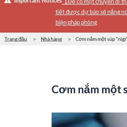
Important Notices
【Để có một chuyến đi tho
tiết được dự báo sẽ nắng nó
biện pháp phòng
Trang đầu
Nhà hàng
Cơm nắm một súp “nigi
Cơm nắm một sú