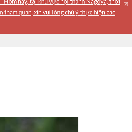
】Hôm nay, tại khu vực nội thành Nagoya, thời
tham quan, xin vui lòng chú ý thực hiện các