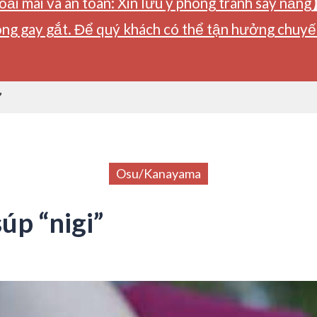
ải mái và an toàn: Xin lưu ý phòng tránh say nắng
ng gay gắt. Để quý khách có thể tận hưởng chuyến 
”
Osu/Kanayama
p “nigi”