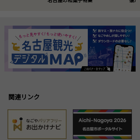
名古屋の和菓子特集
懐か
関連リンク