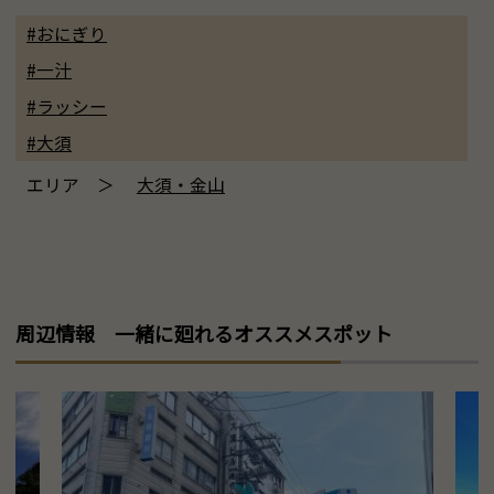
#おにぎり
#一汁
#ラッシー
#大須
エリア ＞
大須・金山
周辺情報 一緒に廻れるオススメスポット