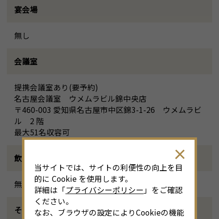
宴会場
無し
会議室
提携会議室あり(要予約)
名古屋会議室 ウメムラビル錦中央店
〒460-003 愛知県名古屋市中区錦3-1-26 ウメムラビ
ル 2 階
最大51名収容可
飲食施設
当サイトでは、サイトの利便性の向上を目
的に Cookie を使用します。
無し
詳細は「
プライバシーポリシー
」をご確認
ください。
その他設備
なお、ブラウザの設定によりCookieの機能