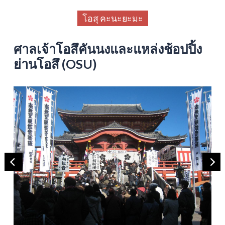
โอสุ คะนะยะมะ
ศาลเจ้าโอสึคันนงและแหล่งช้อปปิ้ง
ย่านโอสึ (OSU)