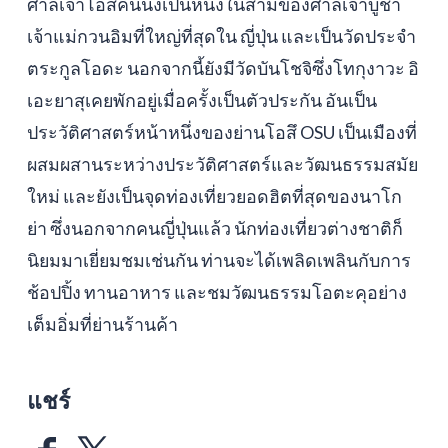
ศาลเจ้าโอสึคันนงเป็นหนึ่งในสามของศาลเจ้าบูชา
เจ้าแม่กวนอิมที่ใหญ่ที่สุดใน ญี่ปุ่น และเป็นวัดประจำ
ตระกูลโอดะ นอกจากนี้ยังมีวัดบันโชจิซึ่งโทกุงาวะ อิ
เอะยาสุเคยพักอยู่เมื่อครั้งเป็นตัวประกัน อันเป็น
ประวัติศาสตร์หน้าหนึ่งของย่านโอสึ OSU เป็นเมืองที่
ผสมผสานระหว่างประวัติศาสตร์และวัฒนธรรมสมัย
ใหม่ และยังเป็นจุดท่องเที่ยวยอดฮิตที่สุดของนาโก
ย่า ซึ่งนอกจากคนญี่ปุ่นแล้ว นักท่องเที่ยวต่างชาติก็
นิยมมาเยี่ยมชมเช่นกัน ท่านจะได้เพลิดเพลินกับการ
ช้อปปิ้ง ทานอาหาร และชมวัฒนธรรมโอตะคุอย่าง
เต็มอิ่มที่ย่านร้านค้า
แชร์