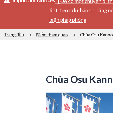
Important Notices
【Để có một chuyến đi tho
tiết được dự báo sẽ nắng nó
biện pháp phòng
Trang đầu
Điểm tham quan
Chùa Osu Kannon
Chùa Osu Kanno