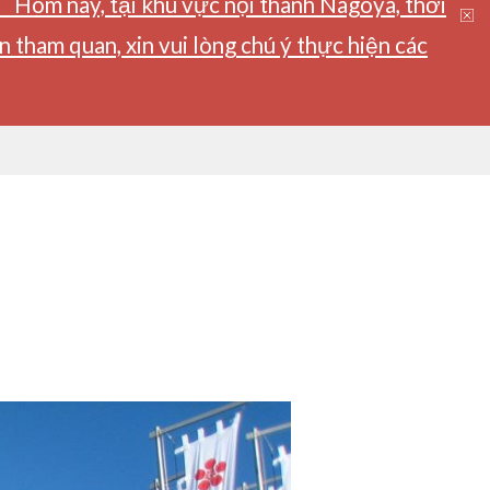
】Hôm nay, tại khu vực nội thành Nagoya, thời
tham quan, xin vui lòng chú ý thực hiện các