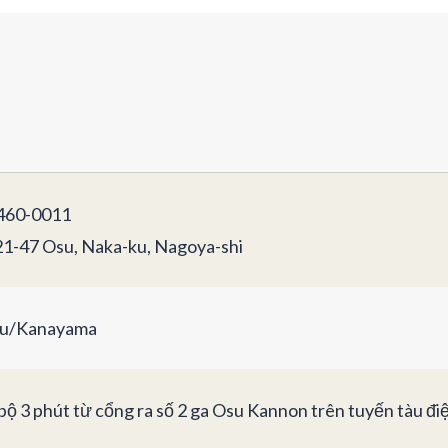
60-0011
21-47 Osu, Naka-ku, Nagoya-shi
u/Kanayama
 bộ 3 phút từ cổng ra số 2 ga Osu Kannon trên tuyến tàu đ