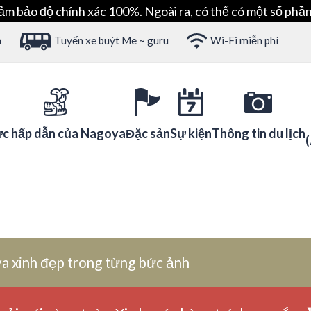
ảm bảo độ chính xác 100%. Ngoài ra, có thể có một số phần
h
Tuyến xe buýt Me ~ guru
Wi-Fi miễn phí
c hấp dẫn của Nagoya
Đặc sản
Sự kiện
Thông tin du lịch
a xinh đẹp trong từng bức ảnh