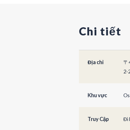
Chi tiết
Địa chỉ
〒4
2-
Khu vực
Os
Truy Cập
Đi