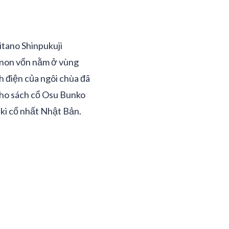
itano Shinpukuji
nnon vốn nằm ở vùng
h điện của ngôi chùa đã
 kho sách cổ Osu Bunko
iki cổ nhất Nhật Bản.