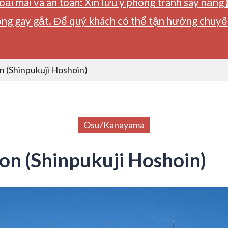
ải mái và an toàn: Xin lưu ý phòng tránh say nắng
ng gay gắt. Để quý khách có thể tận hưởng chuyến 
 (Shinpukuji Hoshoin)
Osu/Kanayama
n (Shinpukuji Hoshoin)