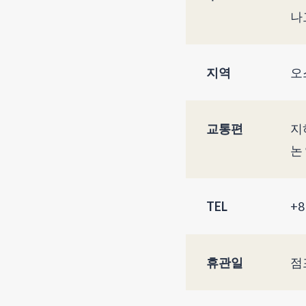
나
지역
오
교통편
지
논
TEL
+8
휴관일
점