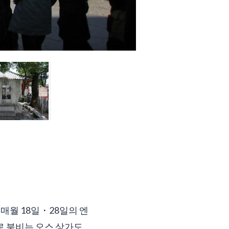
 매월 18일・28일의 엔
로 붐비는 오스 상가도