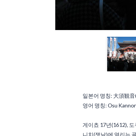
일본어 명칭: 大須観音
영어 명칭: Osu Kannon
게이쵸 17년(1612)
니치(잿날)에 열리는 