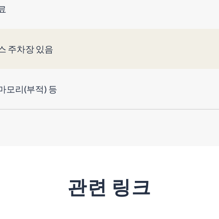
료
스 주차장 있음
마모리(부적) 등
관련 링크