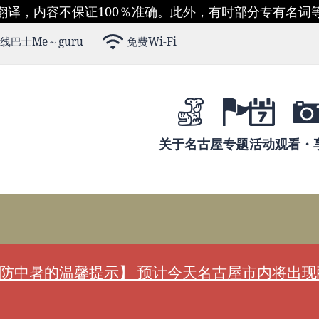
翻译，内容不保证100％准确。此外，有时部分专有名词
线巴士Me～guru
免费Wi-Fi
关于名古屋
专题
活动
观看・
防中暑的温馨提示】 预计今天名古屋市内将出