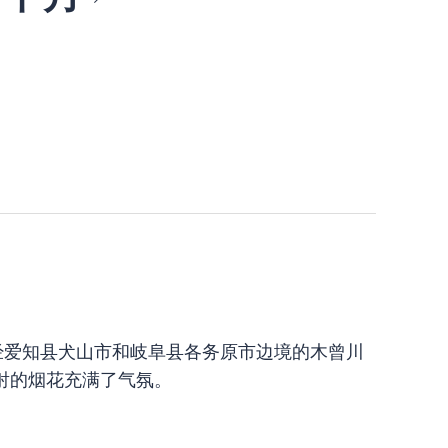
）] 在流经爱知县犬山市和岐阜县各务原市边境的木曾川
射的烟花充满了气氛。