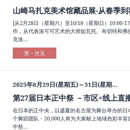
山崎马扎克美术馆藏品展-从春季到
[从2月28日（星期六）至10/18（星期日）10:00-
作，从代表洛可可艺术的大师如瓦托、布切特和弗
克洛...
荣・伏见
2025年8月29日(星期五)～31日(星期…
第27届日本正中祭 －市区×线上直
在日本的正中央，以盛夏的名古屋为舞台举办的日本
个舞蹈团队・20,000人将为大家献上地域色彩丰
中祭...