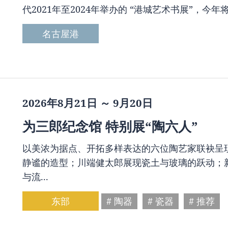
代2021年至2024年举办的 “港城艺术书展”，今年
名古屋港
2026年8月21日 ～ 9月20日
为三郎纪念馆 特别展“陶六人”
以美浓为据点、开拓多样表达的六位陶艺家联袂呈
静谧的造型；川端健太郎展现瓷土与玻璃的跃动；
与流...
东部
# 陶器
# 瓷器
# 推荐