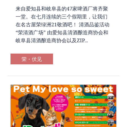
来自爱知县和岐阜县的47家啤酒厂将齐聚
一堂。在七月连续的三个假期里，让我们
在名古屋荣绿洲21敬酒吧！ 清酒品鉴活动
“荣清酒广场” 由爱知县清酒酿造商协会和
岐阜县清酒酿造商协会以及ZIP...
荣・伏见