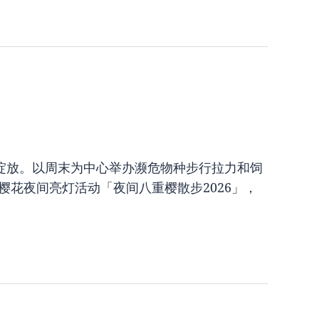
接连绽放。以周末为中心举办濒危物种步行拉力和饲
办樱花夜间亮灯活动「夜间八重樱散步2026」，