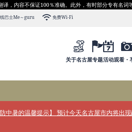
翻译，内容不保证100％准确。此外，有时部分专有名词
线巴士Me～guru
免费Wi-Fi
关于名古屋
专题
活动
观看・
防中暑的温馨提示】 预计今天名古屋市内将出