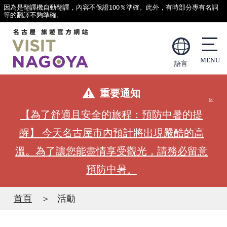
因為是翻譯機自動翻譯，內容不保證100％準確。此外，有時部分專有名詞
等的翻譯不夠準確。
語言
重要通知
【為了舒適且安全的旅程：預防中暑的提
醒】 今天名古屋市內預計將出現嚴酷的高
溫。為了讓您能盡情享受觀光，請務必留意
預防中暑。
首頁
活動