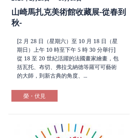
山崎馬扎克美術館收藏展-從春到
秋-
[2 月 28 日（星期六）至 10 月 18 日（星
期日）上午 10 時至下午 5 時 30 分舉行]
從 18 至 20 世紀活躍的法國畫家繪畫，包
括瓦托、布切、弗拉戈納德等羅可可藝術
的大師，到新古典的角度、...
榮・伏見