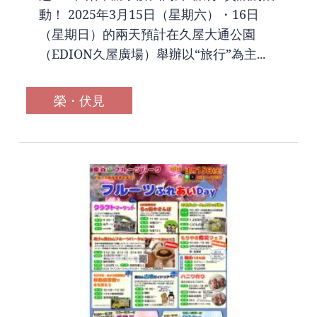
動！ 2025年3月15日（星期六）・16日
（星期日）的兩天預計在久屋大通公園
（EDION久屋廣場）舉辦以“旅行”為主...
榮・伏見