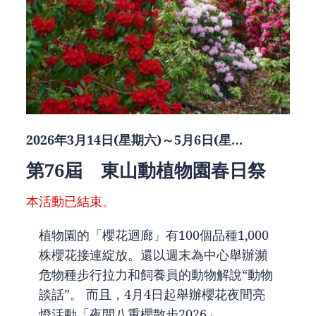
2026年3月14日(星期六)～5月6日(星…
第76屆 東山動植物園春日祭
本活動已結束。
植物園的「櫻花迴廊」有100個品種1,000
株櫻花接連綻放。還以週末為中心舉辦瀕
危物種步行拉力和飼養員的動物解說“動物
談話”。 而且，4月4日起舉辦櫻花夜間亮
燈活動「夜間八重櫻散步2026」...