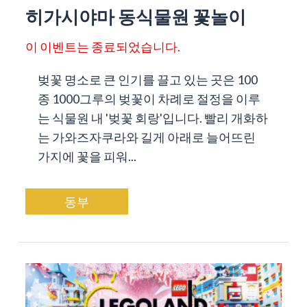
히가시야마 동식물원 꽃놀이
이 이벤트는 종료되었습니다.
벚꽃 명소로 큰 인기를 끌고 있는 곳은 100
종 1000그루의 벚꽃이 차례로 절정을 이루
는 식물원 내 '벚꽃 회랑'입니다. 빨리 개화하
는 가와즈자쿠라와 길게 아래로 늘어뜨린
가지에 꽃을 피워...
동부