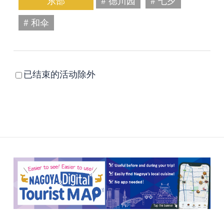
东部
# 德川园
# 七夕
# 和伞
已结束的活动除外