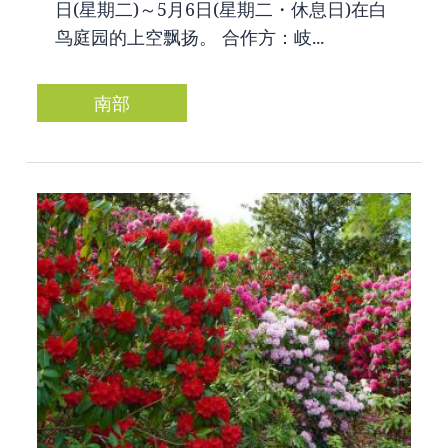
日(星期二)～5月6日(星期二・休息日)在白
鸟庭园的上空飘扬。 合作方：岐...
南部