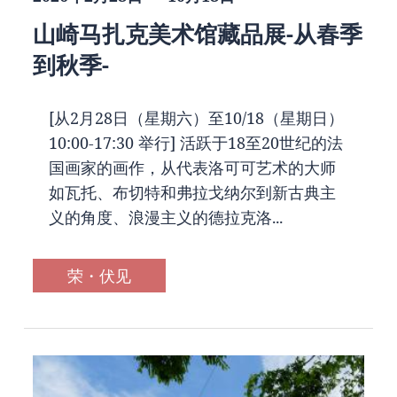
山崎马扎克美术馆藏品展-从春季
到秋季-
[从2月28日（星期六）至10/18（星期日）
10:00-17:30 举行] 活跃于18至20世纪的法
国画家的画作，从代表洛可可艺术的大师
如瓦托、布切特和弗拉戈纳尔到新古典主
义的角度、浪漫主义的德拉克洛...
荣・伏见