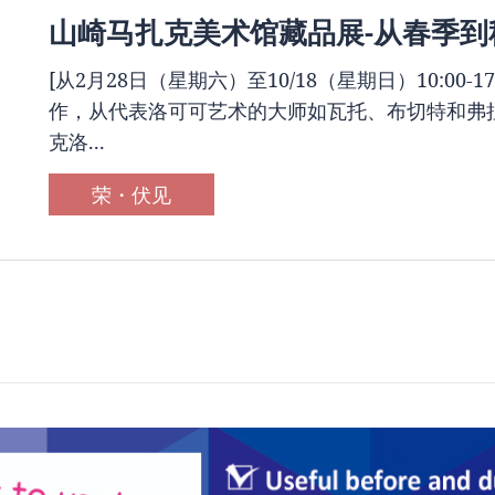
山崎马扎克美术馆藏品展-从春季到
[从2月28日（星期六）至10/18（星期日）10:00-
作，从代表洛可可艺术的大师如瓦托、布切特和弗
克洛...
荣・伏见