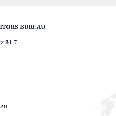
ITORS BUREAU
大楼11F
EAU.