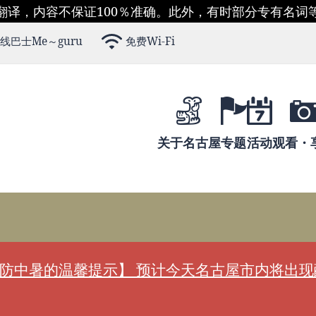
翻译，内容不保证100％准确。此外，有时部分专有名词
线巴士Me～guru
免费Wi-Fi
关于名古屋
专题
活动
观看・
防中暑的温馨提示】 预计今天名古屋市内将出