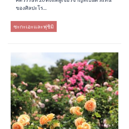
ของศิลปะโร...
ซะกะเอะและฟุชิมิ