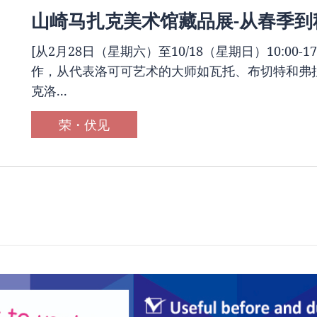
山崎马扎克美术馆藏品展-从春季到
[从2月28日（星期六）至10/18（星期日）10:00-
作，从代表洛可可艺术的大师如瓦托、布切特和弗
克洛...
荣・伏见