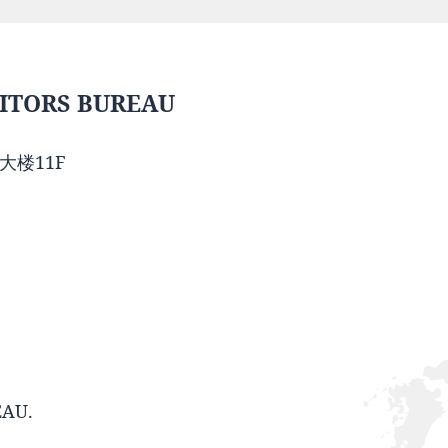
ITORS BUREAU
大楼11F
EAU.