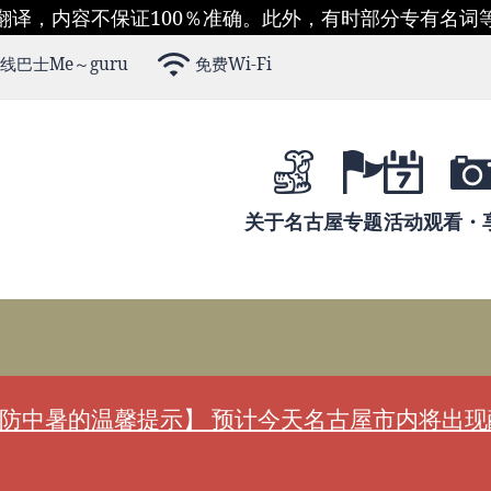
翻译，内容不保证100％准确。此外，有时部分专有名词
线巴士Me～guru
免费Wi-Fi
关于名古屋
专题
活动
观看・
防中暑的温馨提示】 预计今天名古屋市内将出