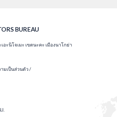
TORS BUREAU
กะเอะนิโจเมะ เขตนะคะ เมืองนาโกย่า
มเป็นส่วนตัว
U.