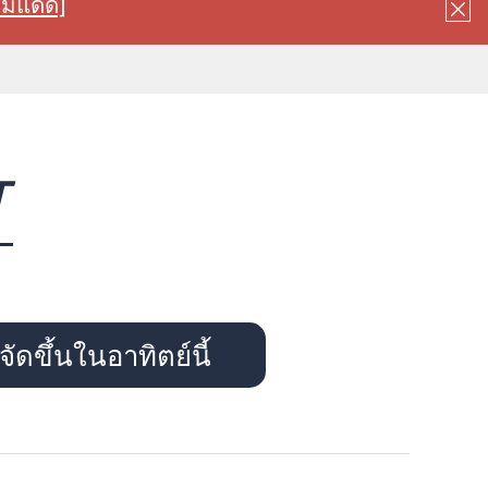
ลมแดด]
T
ัดขึ้นในอาทิตย์นี้