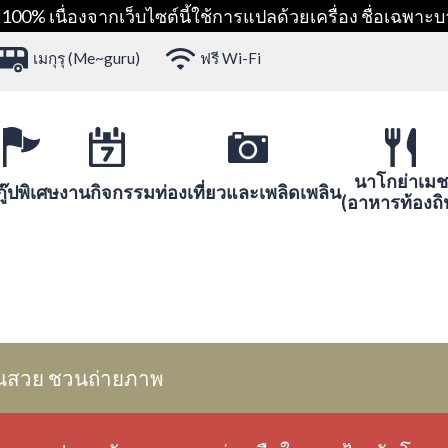
00% เนื่องจากเว็บไซต์นี้ใช้การแปลด้วยเครื่อง ชื่อเฉพาะบ
เมกุรุ (Me~guru)
ฟรี Wi-Fi
นาโกย่าเมช
ู๊ปพิเศษ
งานกิจกรรม
ท่องเที่ยวและเพลิดเพลิน
(อาหารท้องถิ
นสวย ชวนถ่ายภาพ