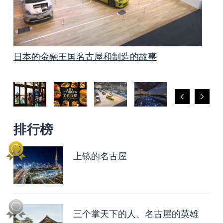
日本的金融王国名古屋和制造的故事
泡温泉是名古屋最好的放松方法！
名古屋有很多集市
爱知和名古屋著名的赏花景点
上镜的名古屋
三个掌天下的人、名古屋的英雄——信长、秀吉
名古屋和爱知的文化遗产 制造的传统技术、艺
非常适合孩子的名古屋
乘坐Me～guru巴士的复古照片之旅
名古屋的推荐美食汉堡
和家康
术、工艺
排行榜
上镜的名古屋
三个掌天下的人、名古屋的英雄