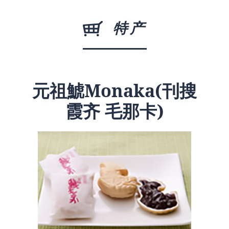
特产
元祖鯱Monaka(刊搜
霞齐 毛那卡)