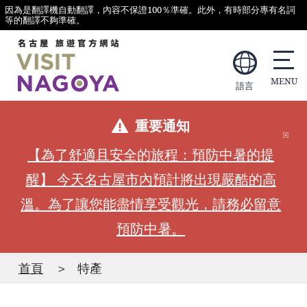
因為是翻譯機自動翻譯，內容不保證100％準確。此外，有時部分專有名詞
等的翻譯不夠準確。
語言
重要通知
【為了舒適且安全的旅程：預防中暑的提
醒】 今天名古屋市內預計將出現嚴酷的高
溫。為了讓您能盡情享受觀光，請務必留意
預防中暑。
首頁
特產