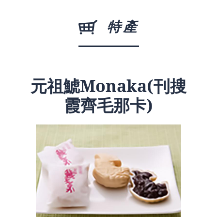
特產
元祖鯱Monaka(刊搜
霞齊毛那卡)