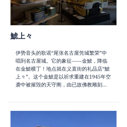
鯱上々
伊势音头的歌谣“尾张名古屋凭城繁荣”中
唱到名古屋城。它的象征——金鯱，降临
在金鯱横丁！地点就在义直街的礼品店“鯱
上々”。这个金鯱是以祈求重建在1945年空
袭中被摧毁的天守阁，由已故佛教雕刻…