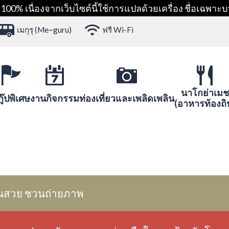
00% เนื่องจากเว็บไซต์นี้ใช้การแปลด้วยเครื่อง ชื่อเฉพาะบ
เมกุรุ (Me~guru)
ฟรี Wi-Fi
นาโกย่าเมช
ู๊ปพิเศษ
งานกิจกรรม
ท่องเที่ยวและเพลิดเพลิน
(อาหารท้องถิ
นสวย ชวนถ่ายภาพ