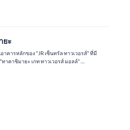
มายะ
นอาคารหลักของ "JR เซ็นทรัล ทาวเวอรส์" ที่มี
ือ "ทาคาชิมายะ เกท ทาวเวอรส์ มอลล์" …