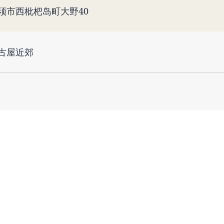
须市西枇杷岛町大野40
古屋近郊