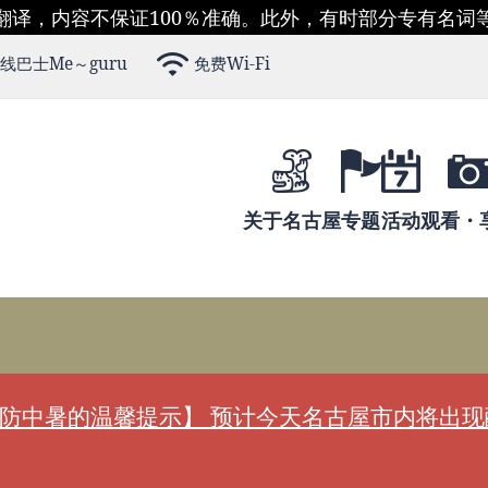
翻译，内容不保证100％准确。此外，有时部分专有名词
线巴士Me～guru
免费Wi-Fi
关于名古屋
专题
活动
观看・
防中暑的温馨提示】 预计今天名古屋市内将出