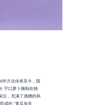
始制作方法传承至今，因
长 守口萝卜腌制在独
深沉，充满了酒糟的风
而成的 "青瓜奈良