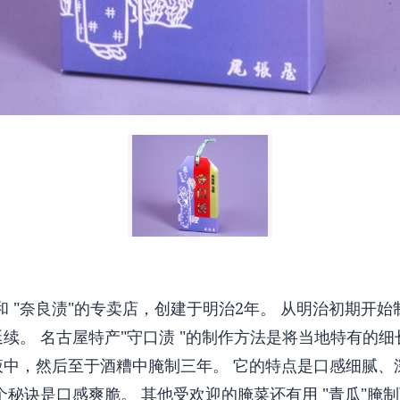
"和 "奈良渍"的专卖店，创建于明治2年。 从明治初期开
续。 名古屋特产"守口渍 "的制作方法是将当地特有的细
液中，然后至于酒糟中腌制三年。 它的特点是口感细腻、
个秘诀是口感爽脆。 其他受欢迎的腌菜还有用 "青瓜"腌制