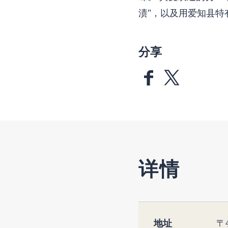
渍"，以及用爱知县特有
分享
详情
地址
〒4