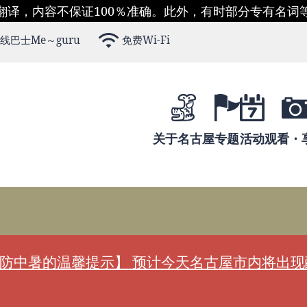
翻译，内容不保证100％准确。此外，有时部分专有名词
线巴士Me～guru
免费Wi-Fi
关于名古屋
专题
活动
观看・
防中暑的温馨提示】 预计今天名古屋市内将出