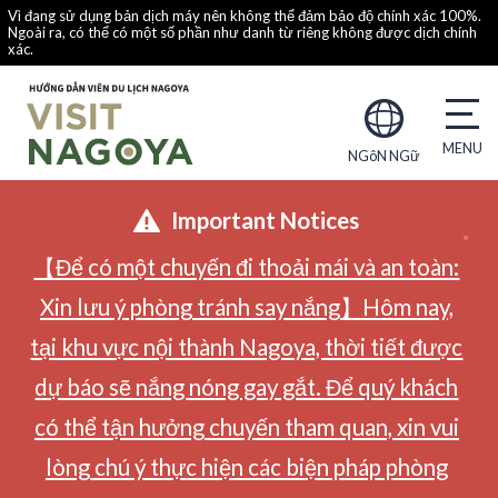
Vì đang sử dụng bản dịch máy nên không thể đảm bảo độ chính xác 100%.
Ngoài ra, có thể có một số phần như danh từ riêng không được dịch chính
xác.
NGôN NGữ
Important Notices
【Để có một chuyến đi thoải mái và an toàn:
Xin lưu ý phòng tránh say nắng】Hôm nay,
tại khu vực nội thành Nagoya, thời tiết được
dự báo sẽ nắng nóng gay gắt. Để quý khách
có thể tận hưởng chuyến tham quan, xin vui
lòng chú ý thực hiện các biện pháp phòng