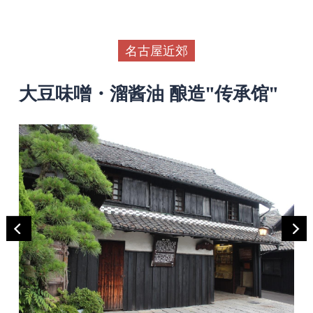
名古屋近郊
大豆味噌・溜酱油 酿造"传承馆"