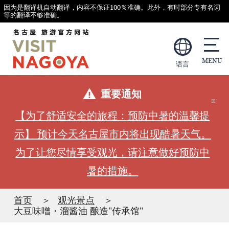
因为是翻译机自动翻译，内容不保证100％准确。此外，有时部分专有名词
等的翻译不够准确。
语言
重要通知
【为了舒适安全的旅程：预防中暑的温馨提
示】 预计今天名古屋市内将出现酷暑天气。
为了让您尽情享受观光，请注意做好预防中
暑的措施。
首页
观光景点
大豆味噌・溜酱油 酿造"传承馆"