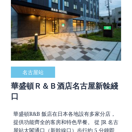
名古屋站
華盛頓Ｒ＆Ｂ酒店名古屋新榦綫
口
華盛頓R&B 飯店在日本各地設有多家分店，
提供功能齊全的客房和特色早餐。 從 JR 名古
屋站太閣通口（新幹線口）步行約 5 分鐘即