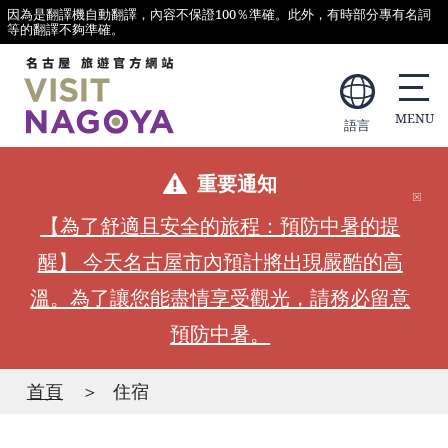
因為是翻譯機自動翻譯，內容不保證100％準確。此外，有時部分專有名詞
等的翻譯不夠準確。
語言
重要通知
【為了舒適且安全的旅程：預防中暑的提
醒】 今天名古屋市內預計將出現嚴酷的高
溫。為了讓您能盡情享受觀光，請務必留意
預防中暑。
首頁
住宿