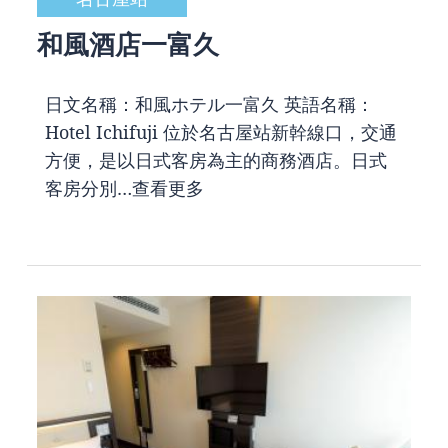
和風酒店一富久
日文名稱：和風ホテル一富久 英語名稱：
Hotel Ichifuji 位於名古屋站新幹線口，交通
方便，是以日式客房為主的商務酒店。日式
客房分別…
查看更多