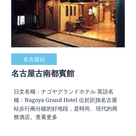
名古屋站
名古屋古南都賓館
日文名稱：ナゴヤグランドホテル 英語名
稱：Nagoya Grand Hotel 位於距JR名古屋
站步行兩分鐘的好地段，是時尚、現代的商
務酒店。
查看更多