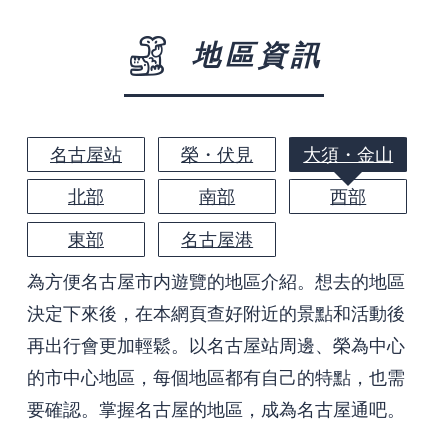
地區資訊
名古屋站
榮・伏見
大須・金山
北部
南部
西部
東部
名古屋港
為方便名古屋市内遊覽的地區介紹。想去的地區
決定下來後，在本網頁查好附近的景點和活動後
再出行會更加輕鬆。以名古屋站周邊、榮為中心
的市中心地區，每個地區都有自己的特點，也需
要確認。掌握名古屋的地區，成為名古屋通吧。