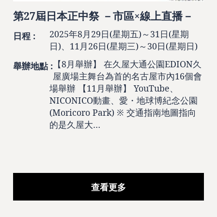
第27屆日本正中祭 －市區×線上直播－
2025年8月29日(星期五)～31日(星期
日程 :
日)、11月26日(星期三)～30日(星期日)
【8月舉辦】 在久屋大通公園EDION久
舉辦地點 :
屋廣場主舞台為首的名古屋市內16個會
場舉辦 【11月舉辦】 YouTube、
NICONICO動畫、愛・地球博紀念公園
(Moricoro Park) ※ 交通指南地圖指向
的是久屋大…
查看更多