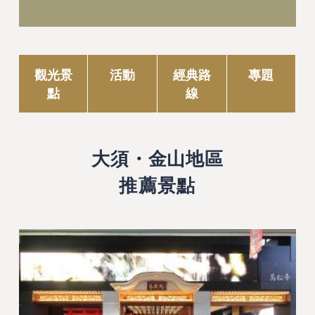
觀光景
活動
經典路
專題
點
線
大須・金山地區
推薦景點