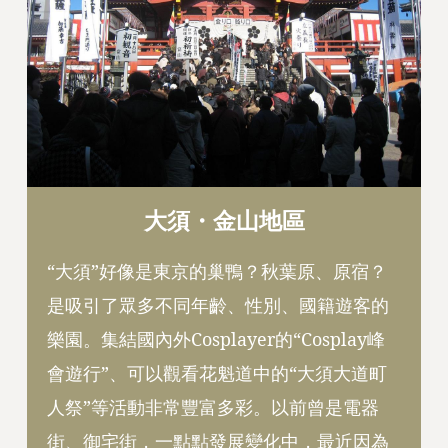
大須・金山地區
“大須”好像是東京的巢鴨？秋葉原、原宿？
是吸引了眾多不同年齡、性別、國籍遊客的
樂園。集結國內外Cosplayer的“Cosplay峰
會遊行”、可以觀看花魁道中的“大須大道町
人祭”等活動非常豐富多彩。以前曾是電器
街、御宅街，一點點發展變化中，最近因為