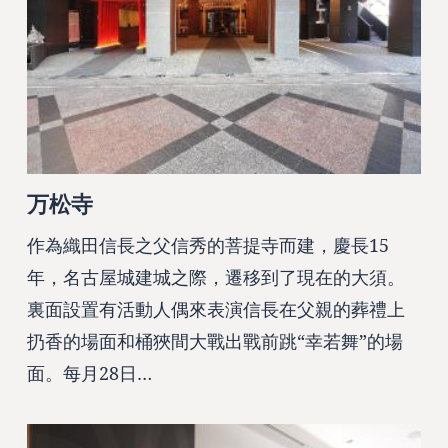
万松寺
作為織田信長之父信秀的菩提寺而建，慶長15
年，名古屋城建城之際，遷移到了現在的大須。
裏面設置有活動人偶來表演信長在父親的葬禮上
扔香的場面和桶狹間大戰出戰前跳“幸若舞”的場
面。每月28日…