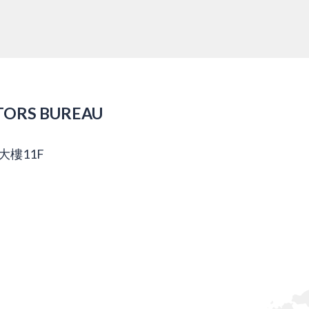
TORS BUREAU
大樓11F