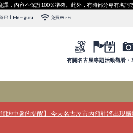
翻譯，內容不保證100％準確。此外，有時部分專有名詞
巴士Me～guru
免費Wi-Fi
有關名古屋
專題
活動
觀看・
預防中暑的提醒】 今天名古屋市內預計將出現