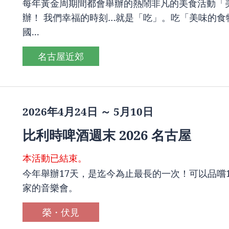
每年黃金周期間都會舉辦的熱鬧非凡的美食活動「美食節」
辦！ 我們幸福的時刻…就是「吃」。吃「美味的食
國...
名古屋近郊
2026年4月24日 ～ 5月10日
比利時啤酒週末 2026 名古屋
本活動已結束。
今年舉辦17天，是迄今為止最長的一次！可以品嚐
家的音樂會。
榮・伏見