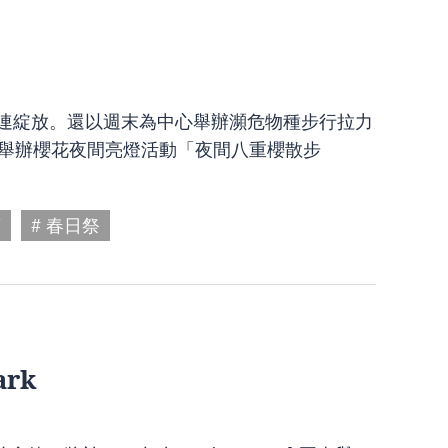
花接連綻放。還以週末為中心舉辦瀕危物種步行拉力
日起舉辦櫻花夜間亮燈活動「夜間八重櫻散步
廊
# 春日祭
ark