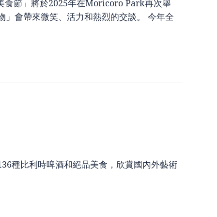
將於2025年在Moricoro Park再次舉
物」會帶來微笑、活力和熱烈的交談。 今年全
136種比利時啤酒和絕品美食，欣賞國內外藝術