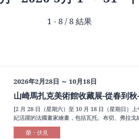
1 - 8 / 8 結果
2026年2月28日 ～ 10月18日
山崎馬扎克美術館收藏展-從春到秋
[2 月 28 日（星期六）至 10 月 18 日（星期日）上午 
紀活躍的法國畫家繪畫，包括瓦托、布切、弗拉戈納
榮・伏見