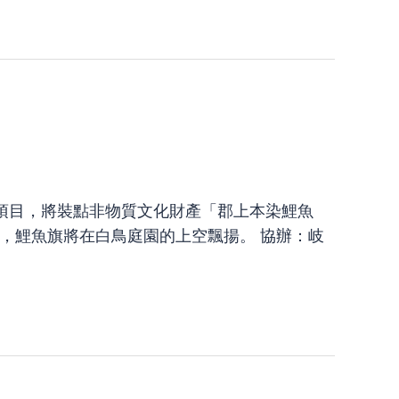
項目，將裝點非物質文化財產「郡上本染鯉魚
息日)，鯉魚旗將在白鳥庭園的上空飄揚。 協辦：岐