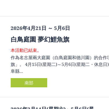
2026年4月21日 ～ 5月6日
白鳥庭園 夢幻鯉魚旗
本活動已結束。
作為名古屋兩大庭園（白鳥庭園和德川園）的合作
旗」。 4月15日(星期二)～5月6日(星期二・休
阜縣...
南部