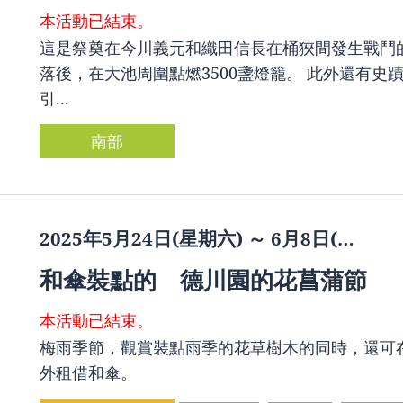
本活動已結束。
這是祭奠在今川義元和織田信長在桶狹間發生戰鬥
落後，在大池周圍點燃3500盞燈籠。 此外還有
引...
南部
2025年5月24日(星期六) ～ 6月8日(…
和傘裝點的 德川園的花菖蒲節
本活動已結束。
梅雨季節，觀賞裝點雨季的花草樹木的同時，還可
外租借和傘。