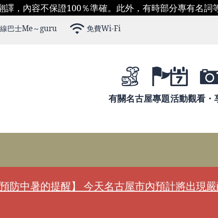
翻譯，內容不保證100％準確。此外，有時部分專有名詞
線巴士Me～guru
免費Wi-Fi
有關名古屋
專題
活動
觀看・
預防中暑的提醒】 今天名古屋市內預計將出現