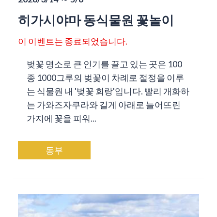
히가시야마 동식물원 꽃놀이
이 이벤트는 종료되었습니다.
벚꽃 명소로 큰 인기를 끌고 있는 곳은 100
종 1000그루의 벚꽃이 차례로 절정을 이루
는 식물원 내 '벚꽃 회랑'입니다. 빨리 개화하
는 가와즈자쿠라와 길게 아래로 늘어뜨린
가지에 꽃을 피워...
동부