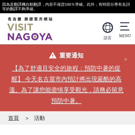
因為是翻譯機自動翻譯，內容不保證100％準確。此外，有時部分專有名詞
等的翻譯不夠準確。
語言
重要通知
【為了舒適且安全的旅程：預防中暑的提
醒】 今天名古屋市內預計將出現嚴酷的高
溫。為了讓您能盡情享受觀光，請務必留意
預防中暑。
首頁
活動