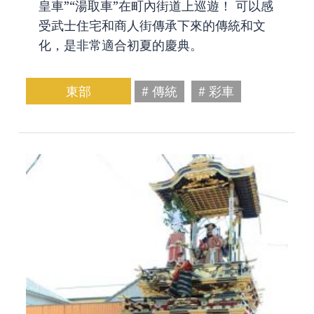
皇車”“湯取車”在町內街道上巡遊！ 可以感
受武士住宅和商人街傳承下來的傳統和文
化，是非常適合初夏的慶典。
東部
# 傳統
# 彩車