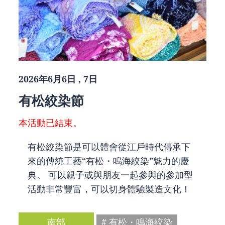
2026年6月6日 , 7日
有松絞染節
本活動已結束。
有松絞染節是可以體會從江戶時代傳承下
來的傳統工藝“有松・鳴海絞染”魅力的慶
典。 可以親子或與朋友一起參與的參加型
活動非常豐富，可以切身體驗製造文化！
南部
# 有松・鳴海絞染