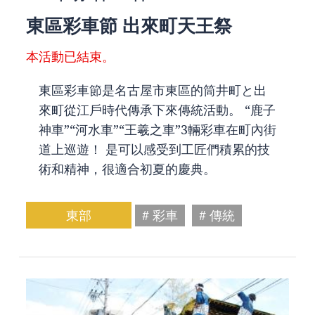
東區彩車節 出來町天王祭
本活動已結束。
東區彩車節是名古屋市東區的筒井町と出
來町從江戶時代傳承下來傳統活動。 “鹿子
神車”“河水車”“王羲之車”3輛彩車在町內街
道上巡遊！ 是可以感受到工匠們積累的技
術和精神，很適合初夏的慶典。
東部
# 彩車
# 傳統