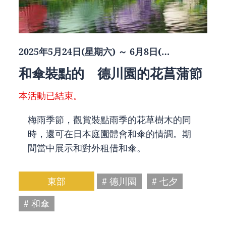
2025年5月24日(星期六) ～ 6月8日(…
和傘裝點的 德川園的花菖蒲節
本活動已結束。
梅雨季節，觀賞裝點雨季的花草樹木的同
時，還可在日本庭園體會和傘的情調。期
間當中展示和對外租借和傘。
東部
# 德川園
# 七夕
# 和傘