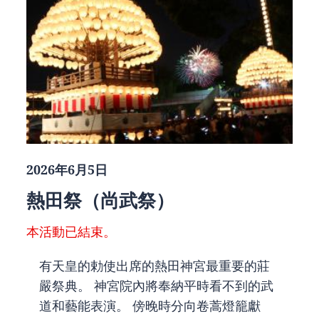
2026年6月5日
熱田祭（尚武祭）
本活動已結束。
有天皇的勅使出席的熱田神宮最重要的莊
嚴祭典。 神宮院內將奉納平時看不到的武
道和藝能表演。 傍晚時分向卷蒿燈籠獻