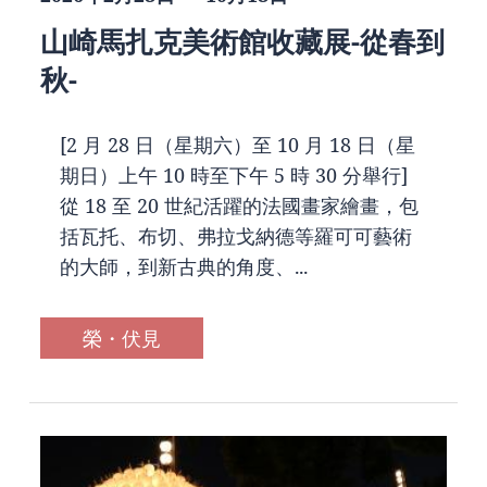
山崎馬扎克美術館收藏展-從春到
秋-
[2 月 28 日（星期六）至 10 月 18 日（星
期日）上午 10 時至下午 5 時 30 分舉行]
從 18 至 20 世紀活躍的法國畫家繪畫，包
括瓦托、布切、弗拉戈納德等羅可可藝術
的大師，到新古典的角度、...
榮・伏見