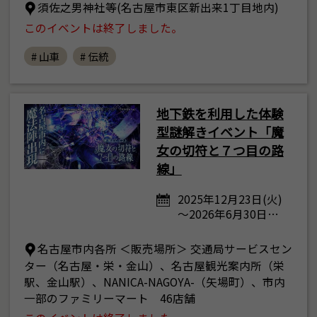
須佐之男神社等(名古屋市東区新出来1丁目地内)
このイベントは終了しました。
# 山車
# 伝統
地下鉄を利用した体験
型謎解きイベント「魔
女の切符と７つ目の路
線」
2025年12月23日(火)
～2026年6月30日…
名古屋市内各所 ＜販売場所＞ 交通局サービスセン
ター（名古屋・栄・金山）、名古屋観光案内所（栄
駅、金山駅）、NANICA-NAGOYA-（矢場町）、市内
一部のファミリーマート 46店舗