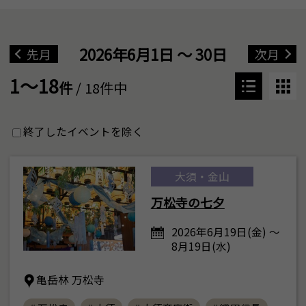
2026年6月1日 ～ 30日
先月
次月
1～18
件
/ 18件中
終了したイベントを除く
大須・金山
万松寺の七夕
2026年6月19日(金) ～
8月19日(水)
亀岳林 万松寺