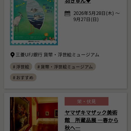
羽きゅん♥
2026年5月28日(木) ～
9月27日(日)
三菱UFJ銀行 貨幣・浮世絵ミュージアム
# 浮世絵
# 貨幣・浮世絵ミュージアム
# おすすめ
栄・伏見
ヤマザキマザック美術
館 所蔵品展 ―春から
秋へ―