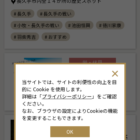
長久手市内全１４か所の歴史スポット
# 長久手
# 長久手の戦い
# 小牧・長久手の戦い
# 池田恒興
# 徳川家康
# 羽柴秀吉
# おすすめ
8
月
<<
2026年
>>
土
日
月
火
水
木
金
土
栄・伏見
4
26
27
28
29
30
31
1
3
ＳＲＴ運行中
当サイトでは、サイトの利便性の向上を目
★毎週、金、土、日、
11
2
3
4
5
6
7
8
6
的に Cookie を使用します。
月、運行中（火…
詳細は「
プライバシーポリシー
」をご確認
18
9
10
11
12
13
14
15
1
ください。
なお、ブラウザの設定によりCookieの機能
25
16
17
18
19
20
21
22
2
を変更することもできます。
東部
OK
1
23
24
25
26
27
28
29
2
サックス侍 鶴舞公園 木