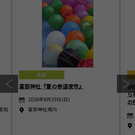
南部
富部神社『夏の参道夜市』
JA
ら
2026年8月30日(日)
の
（愛知
富部神社境内