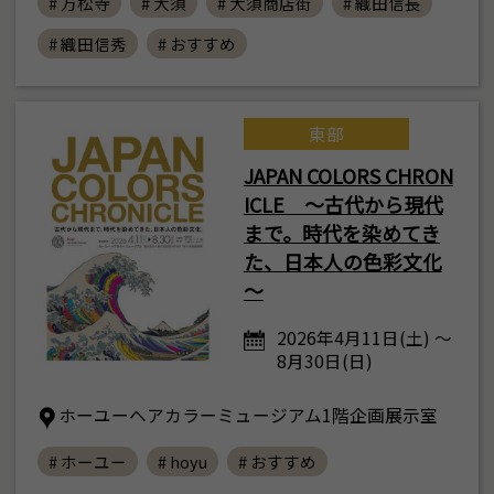
# 万松寺
# 大須
# 大須商店街
# 織田信長
# 織田信秀
# おすすめ
東部
JAPAN COLORS CHRON
ICLE ～古代から現代
まで。時代を染めてき
た、日本人の色彩文化
～
2026年4月11日(土) ～
8月30日(日)
ホーユーヘアカラーミュージアム1階企画展示室
# ホーユー
# hoyu
# おすすめ