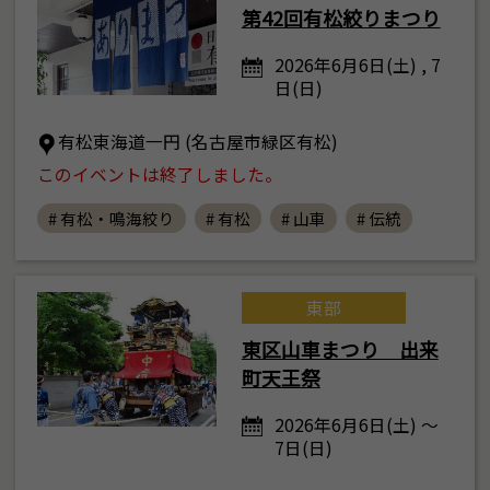
第42回有松絞りまつり
2026年6月6日(土) , 7
日(日)
有松東海道一円 (名古屋市緑区有松)
このイベントは終了しました。
# 有松・鳴海絞り
# 有松
# 山車
# 伝統
東部
東区山車まつり 出来
町天王祭
2026年6月6日(土) ～
7日(日)