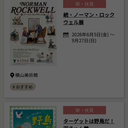
栄・伏見
続・ノーマン・ロック
ウェル展
2026年6月5日(金) ～
9月27日(日)
横山美術館
# おすすめ
栄・伏見
ターゲットは野鳥だ！