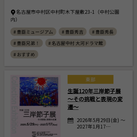
名古屋市中村区中村町木下屋敷23-1（中村公園
内）
# 豊臣ミュージアム
# 豊臣秀吉
# 豊臣秀長
# 豊臣兄弟！
# 名古屋中村 大河ドラマ館
# おすすめ
東部
生誕120年三岸節子展
～その挑戦と表現の変
遷～
2026年5月29日(金) ～
2027年1月17…