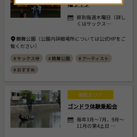
曜ライブ
30
31
1
2
3
4
5
原則毎週木曜日（詳し
くはサックス…
鶴舞公園（公園内詳細場所については公式HPをご
覧ください）
# サックス侍
# 鶴舞公園
# アーティスト
# おすすめ
複数エリア
ゴンドラ体験乗船会
毎年3月～7月、9月～
11月の第4土日 …