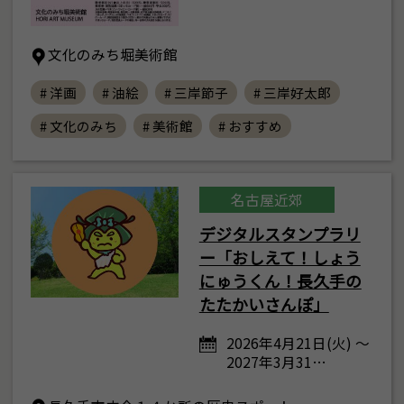
文化のみち堀美術館
# 洋画
# 油絵
# 三岸節子
# 三岸好太郎
# 文化のみち
# 美術館
# おすすめ
名古屋近郊
デジタルスタンプラリ
ー「おしえて！しょう
にゅうくん！長久手の
たたかいさんぽ」
2026年4月21日(火) ～
2027年3月31…