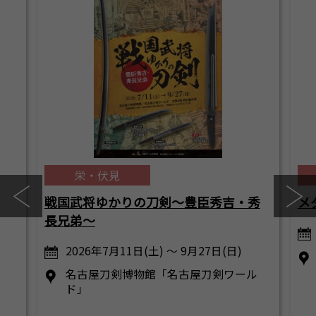
栄・伏見
戦国武将ゆかりの刀剣～豊臣秀吉・秀
メ
長兄弟～
2026年7月11日(土) ～ 9月27日(日)
名古屋刀剣博物館「名古屋刀剣ワール
ド」