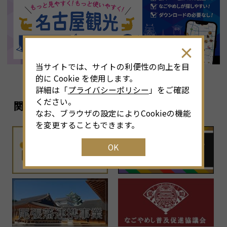
8
月
<<
2026年
>>
土
日
月
火
水
木
金
土
4
26
27
28
29
30
31
1
3
当サイトでは、サイトの利便性の向上を目
11
2
3
4
5
6
7
8
6
的に Cookie を使用します。
詳細は「
プライバシーポリシー
」をご確認
18
9
10
11
12
13
14
15
1
ください。
関連リンク
なお、ブラウザの設定によりCookieの機能
25
16
17
18
19
20
21
22
2
を変更することもできます。
OK
1
23
24
25
26
27
28
29
2
30
31
1
2
3
4
5