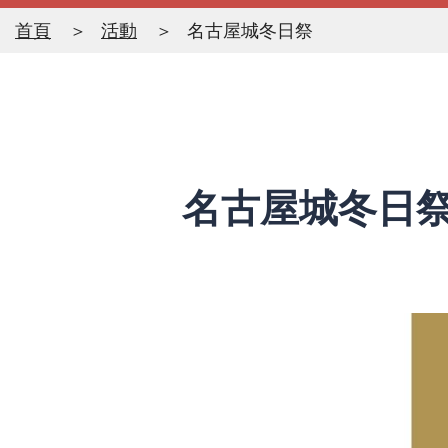
首頁
活動
名古屋城冬日祭
名古屋城冬日