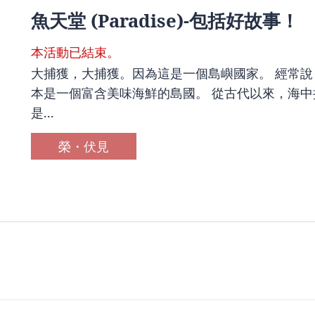
魚天堂 (Paradise)-包括好故事！
本活動已結束。
大捕獲，大捕獲。因為這是一個島嶼國家。 經常說
本是一個富含美味海鮮的島國。 從古代以來，海
是...
榮・伏見