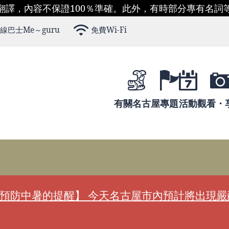
翻譯，內容不保證100％準確。此外，有時部分專有名詞
線巴士Me～guru
免費Wi-Fi
有關名古屋
專題
活動
觀看・
預防中暑的提醒】 今天名古屋市內預計將出現