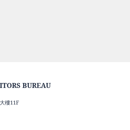
ITORS BUREAU
大樓11F