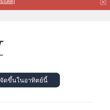
ลมแดด]
T
ัดขึ้นในอาทิตย์นี้