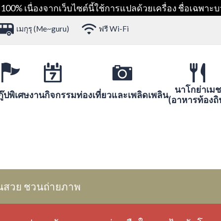
00% เนื่องจากเว็บไซต์นี้ใช้การแปลด้วยเครื่อง ชื่อเฉพาะบ
เมกุรุ (Me~guru)
ฟรี Wi-Fi
นาโกย่าเมช
ู๊ปพิเศษ
งานกิจกรรม
ท่องเที่ยวและเพลิดเพลิน
(อาหารท้องถิ
นสวย ชวนถ่ายภาพ