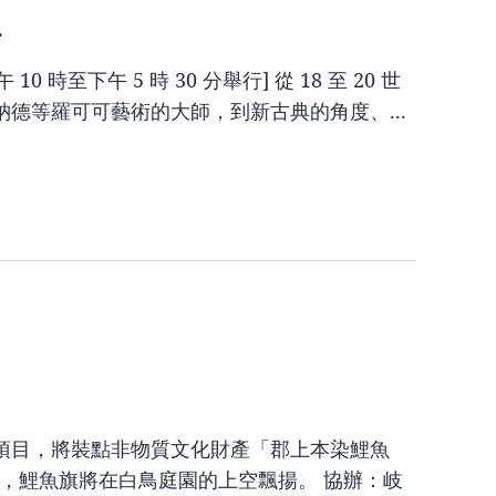
-
10 時至下午 5 時 30 分舉行] 從 18 至 20 世
德等羅可可藝術的大師，到新古典的角度、...
項目，將裝點非物質文化財產「郡上本染鯉魚
息日)，鯉魚旗將在白鳥庭園的上空飄揚。 協辦：岐