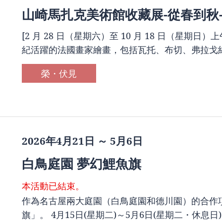
山崎馬扎克美術館收藏展-從春到秋
[2 月 28 日（星期六）至 10 月 18 日（星期日）上午 
紀活躍的法國畫家繪畫，包括瓦托、布切、弗拉戈納
榮・伏見
2026年4月21日 ～ 5月6日
白鳥庭園 夢幻鯉魚旗
本活動已結束。
作為名古屋兩大庭園（白鳥庭園和德川園）的合作
旗」。 4月15日(星期二)～5月6日(星期二・休