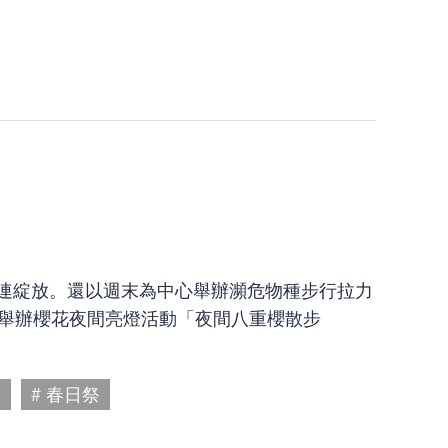
花接連綻放。還以週末為中心舉辦瀕危物種步行拉力
日起舉辦櫻花夜間亮燈活動「夜間八重櫻散步
廊
# 春日祭