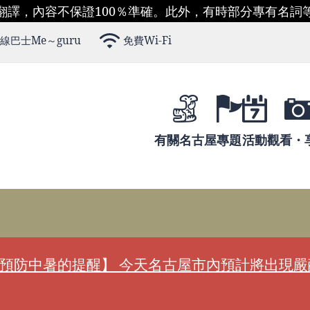
翻譯，內容不保證100％準確。此外，有時部分專有名詞
線巴士Me～guru
免費Wi-Fi
有關名古屋
專題
活動
觀看・
預防中暑的提醒】 今天名古屋市內預計將出現