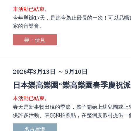
本活動已結束。
今年舉辦17天，是迄今為止最長的一次！可以品嚐
家的音樂會。
榮・伏見
2026年3月13日 ～ 5月10日
日本樂高樂園“樂高樂園春季慶祝派
本活動已結束。
春天是新事物出現的季節，孩子開始上幼兒園或上
供許多活動、表演和拍照點，在整個度假村提供一
名古屋港