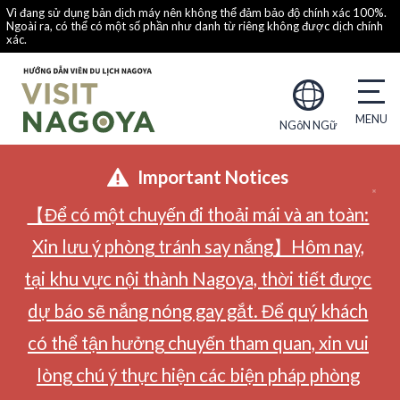
Vì đang sử dụng bản dịch máy nên không thể đảm bảo độ chính xác 100%.
Ngoài ra, có thể có một số phần như danh từ riêng không được dịch chính
xác.
NGôN NGữ
Important Notices
【Để có một chuyến đi thoải mái và an toàn:
Xin lưu ý phòng tránh say nắng】Hôm nay,
tại khu vực nội thành Nagoya, thời tiết được
dự báo sẽ nắng nóng gay gắt. Để quý khách
có thể tận hưởng chuyến tham quan, xin vui
lòng chú ý thực hiện các biện pháp phòng