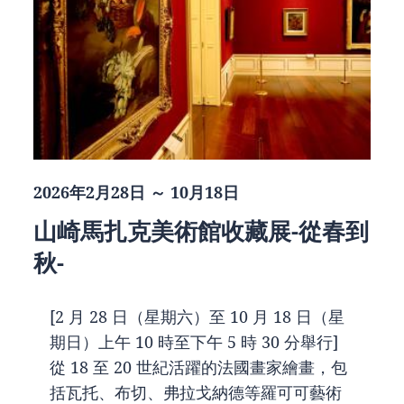
2026年2月28日 ～ 10月18日
山崎馬扎克美術館收藏展-從春到
秋-
[2 月 28 日（星期六）至 10 月 18 日（星
期日）上午 10 時至下午 5 時 30 分舉行]
從 18 至 20 世紀活躍的法國畫家繪畫，包
括瓦托、布切、弗拉戈納德等羅可可藝術