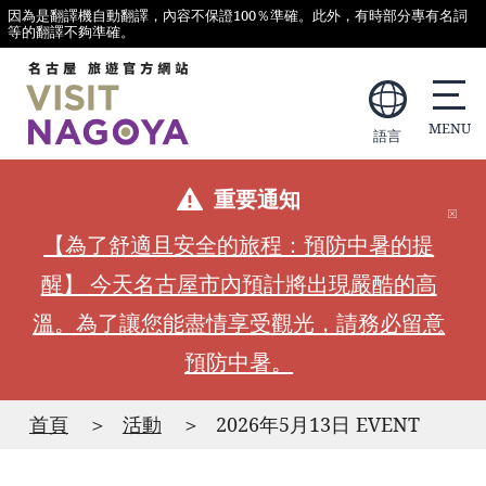
因為是翻譯機自動翻譯，內容不保證100％準確。此外，有時部分專有名詞
等的翻譯不夠準確。
語言
重要通知
【為了舒適且安全的旅程：預防中暑的提
醒】 今天名古屋市內預計將出現嚴酷的高
溫。為了讓您能盡情享受觀光，請務必留意
預防中暑。
首頁
活動
2026年5月13日 EVENT