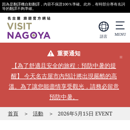
因為是翻譯機自動翻譯，內容不保證100％準確。此外，有時部分專有名詞
等的翻譯不夠準確。
語言
重要通知
【為了舒適且安全的旅程：預防中暑的提
醒】 今天名古屋市內預計將出現嚴酷的高
溫。為了讓您能盡情享受觀光，請務必留意
預防中暑。
首頁
活動
2026年5月15日 EVENT