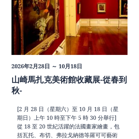
2026年2月28日 ～ 10月18日
山崎馬扎克美術館收藏展-從春到
秋-
[2 月 28 日（星期六）至 10 月 18 日（星
期日）上午 10 時至下午 5 時 30 分舉行]
從 18 至 20 世紀活躍的法國畫家繪畫，包
括瓦托、布切、弗拉戈納德等羅可可藝術