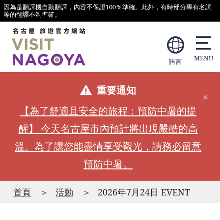
因為是翻譯機自動翻譯，內容不保證100％準確。此外，有時部分專有名詞
等的翻譯不夠準確。
語言
重要通知
【為了舒適且安全的旅程：預防中暑的提
醒】 今天名古屋市內預計將出現嚴酷的高
溫。為了讓您能盡情享受觀光，請務必留意
預防中暑。
首頁
活動
2026年7月24日 EVENT