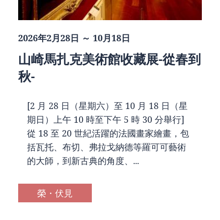
2026年2月28日 ～ 10月18日
山崎馬扎克美術館收藏展-從春到
秋-
[2 月 28 日（星期六）至 10 月 18 日（星
期日）上午 10 時至下午 5 時 30 分舉行]
從 18 至 20 世紀活躍的法國畫家繪畫，包
括瓦托、布切、弗拉戈納德等羅可可藝術
的大師，到新古典的角度、...
榮・伏見