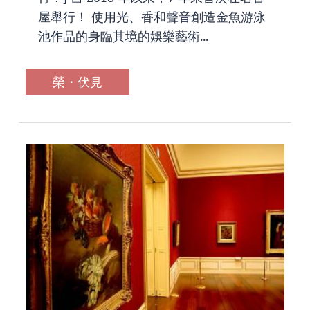
屋舉行！ 使用光、香和聲音創造金魚游泳
池作品的身臨其境的娛樂藝術...
榮・伏見