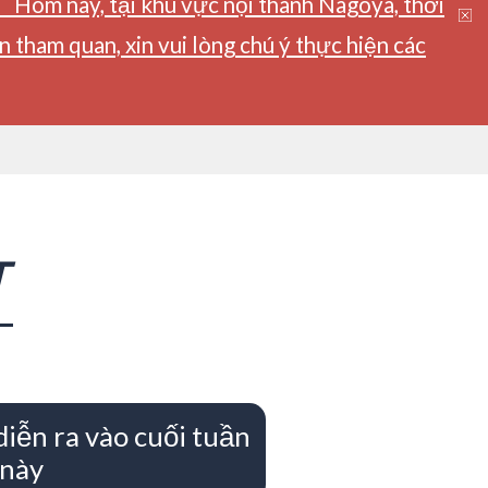
】Hôm nay, tại khu vực nội thành Nagoya, thời
tham quan, xin vui lòng chú ý thực hiện các
T
diễn ra vào cuối tuần
này