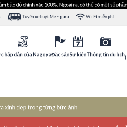
ảm bảo độ chính xác 100%. Ngoài ra, có thể có một số phần
h
Tuyến xe buýt Me ~ guru
Wi-Fi miễn phí
c hấp dẫn của Nagoya
Đặc sản
Sự kiện
Thông tin du lịch
a xinh đẹp trong từng bức ảnh