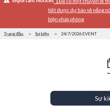
Important Notices
【Để có một chuyến đi tho
tiết được dự báo sẽ nắng nó
biện pháp phòng
Trang đầu
Sự kiện
24/7/2026 EVENT
Sự ki