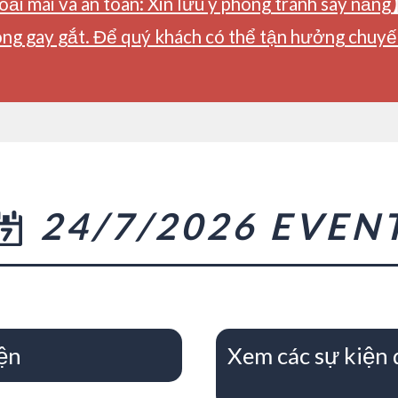
ải mái và an toàn: Xin lưu ý phòng tránh say nắng
ng gay gắt. Để quý khách có thể tận hưởng chuyến 
24/7/2026 EVEN
ện
Xem các sự kiện 