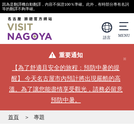
因為是翻譯機自動翻譯，內容不保證100％準確。此外，有時部分專有名詞
等的翻譯不夠準確。
語言
重要通知
【為了舒適且安全的旅程：預防中暑的提
醒】 今天名古屋市內預計將出現嚴酷的高
溫。為了讓您能盡情享受觀光，請務必留意
預防中暑。
首頁
專題