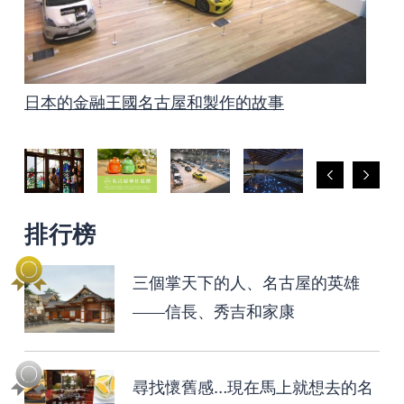
日本的金融王國名古屋和製作的故事
泡溫泉是名古屋最好的放鬆方法！
名古屋有很多集市
愛知和名古屋著名的賞花景點
上鏡的名古屋
三個掌天下的人、名古屋的英雄——信長、秀吉
名古屋和愛知的文化遺產 製造的傳統技術、藝
非常適合孩子的名古屋
乘坐Me～guru巴士的復古照片之旅
拝拝 名古屋神社巡禮
和家康
術、工藝
排行榜
三個掌天下的人、名古屋的英雄
——信長、秀吉和家康
尋找懷舊感…現在馬上就想去的名