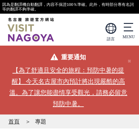
因為是翻譯機自動翻譯，內容不保證100％準確。此外，有時部分專有名詞
等的翻譯不夠準確。
語言
重要通知
【為了舒適且安全的旅程：預防中暑的提
醒】 今天名古屋市內預計將出現嚴酷的高
溫。為了讓您能盡情享受觀光，請務必留意
預防中暑。
首頁
專題