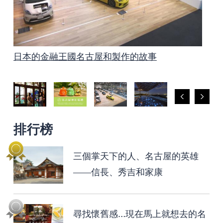
日本的金融王國名古屋和製作的故事
泡溫泉是名古屋最好的放鬆方法！
名古屋有很多集市
愛知和名古屋著名的賞花景點
上鏡的名古屋
三個掌天下的人、名古屋的英雄——信長、秀吉
名古屋和愛知的文化遺產 製造的傳統技術、藝
非常適合孩子的名古屋
乘坐Me～guru巴士的復古照片之旅
拝拝 名古屋神社巡禮
和家康
術、工藝
排行榜
三個掌天下的人、名古屋的英雄
——信長、秀吉和家康
尋找懷舊感…現在馬上就想去的名