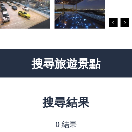
搜尋旅遊景點
搜尋結果
0 結果