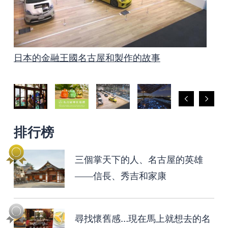
日本的金融王國名古屋和製作的故事
泡溫泉是名古屋最好的放鬆方法！
名古屋有很多集市
愛知和名古屋著名的賞花景點
上鏡的名古屋
三個掌天下的人、名古屋的英雄——信長、秀吉
名古屋和愛知的文化遺產 製造的傳統技術、藝
非常適合孩子的名古屋
乘坐Me～guru巴士的復古照片之旅
拝拝 名古屋神社巡禮
和家康
術、工藝
排行榜
三個掌天下的人、名古屋的英雄
——信長、秀吉和家康
尋找懷舊感…現在馬上就想去的名