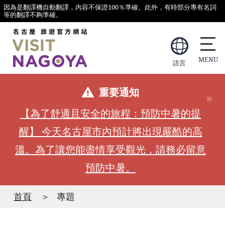
因為是翻譯機自動翻譯，內容不保證100％準確。此外，有時部分專有名詞
等的翻譯不夠準確。
語言
重要通知
【為了舒適且安全的旅程：預防中暑的提
醒】 今天名古屋市內預計將出現嚴酷的高
溫。為了讓您能盡情享受觀光，請務必留意
預防中暑。
首頁
專題