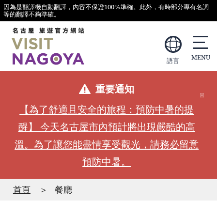
因為是翻譯機自動翻譯，內容不保證100％準確。此外，有時部分專有名詞
等的翻譯不夠準確。
語言
重要通知
【為了舒適且安全的旅程：預防中暑的提
醒】 今天名古屋市內預計將出現嚴酷的高
溫。為了讓您能盡情享受觀光，請務必留意
預防中暑。
首頁
餐廳