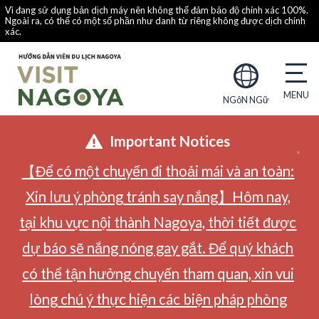
Vì đang sử dụng bản dịch máy nên không thể đảm bảo độ chính xác 100%.
Ngoài ra, có thể có một số phần như danh từ riêng không được dịch chính
xác.
NGôN NGữ
Important Notices
【Để có một chuyến đi thoải mái và an toàn:
Xin lưu ý phòng tránh say nắng】Hôm nay,
tại khu vực nội thành Nagoya, thời tiết được
dự báo sẽ nắng nóng gay gắt. Để quý khách
có thể tận hưởng chuyến tham quan, xin vui
lòng chú ý thực hiện các biện pháp phòng